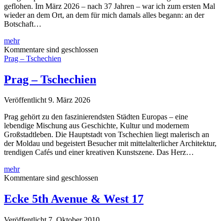
geflohen. Im März 2026 – nach 37 Jahren – war ich zum ersten Mal
wieder an dem Ort, an dem für mich damals alles begann: an der
Botschaft…
Deutsche
mehr
Botschaft
Kommentare sind geschlossen
–
Prag – Tschechien
Prag,
Tschechien
Prag – Tschechien
Veröffentlicht 9. März 2026
Prag gehört zu den faszinierendsten Städten Europas – eine
lebendige Mischung aus Geschichte, Kultur und modernem
Großstadtleben. Die Hauptstadt von Tschechien liegt malerisch an
der Moldau und begeistert Besucher mit mittelalterlicher Architektur,
trendigen Cafés und einer kreativen Kunstszene. Das Herz…
Prag
mehr
–
Kommentare sind geschlossen
Tschechien
Ecke 5th Avenue & West 17
Veröffentlicht 7. Oktober 2010