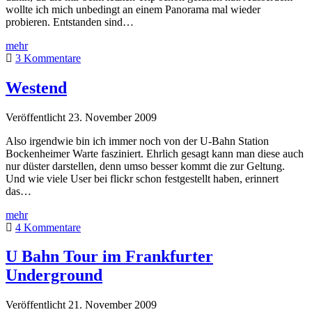
wollte ich mich unbedingt an einem Panorama mal wieder
probieren. Entstanden sind…
U-
mehr
Bahn
3 Kommentare
Trip
–
Westend
Teil
II
Veröffentlicht 23. November 2009
Also irgendwie bin ich immer noch von der U-Bahn Station
Bockenheimer Warte fasziniert. Ehrlich gesagt kann man diese auch
nur düster darstellen, denn umso besser kommt die zur Geltung.
Und wie viele User bei flickr schon festgestellt haben, erinnert
das…
Westend
mehr
4 Kommentare
U Bahn Tour im Frankfurter
Underground
Veröffentlicht 21. November 2009