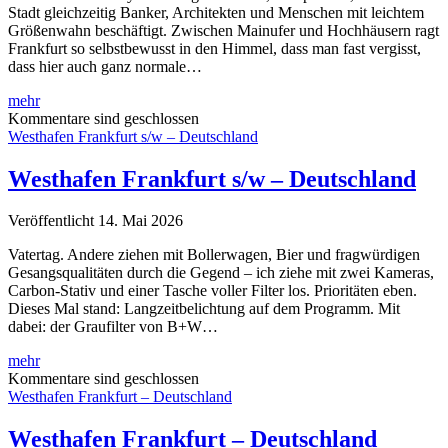
Stadt gleichzeitig Banker, Architekten und Menschen mit leichtem
Größenwahn beschäftigt. Zwischen Mainufer und Hochhäusern ragt
Frankfurt so selbstbewusst in den Himmel, dass man fast vergisst,
dass hier auch ganz normale…
Skyline
mehr
Frankfurt
Kommentare sind geschlossen
–
Westhafen Frankfurt s/w – Deutschland
Deutschland
Westhafen Frankfurt s/w – Deutschland
Veröffentlicht 14. Mai 2026
Vatertag. Andere ziehen mit Bollerwagen, Bier und fragwürdigen
Gesangsqualitäten durch die Gegend – ich ziehe mit zwei Kameras,
Carbon-Stativ und einer Tasche voller Filter los. Prioritäten eben.
Dieses Mal stand: Langzeitbelichtung auf dem Programm. Mit
dabei: der Graufilter von B+W…
Westhafen
mehr
Frankfurt
Kommentare sind geschlossen
s/w
Westhafen Frankfurt – Deutschland
–
Deutschland
Westhafen Frankfurt – Deutschland