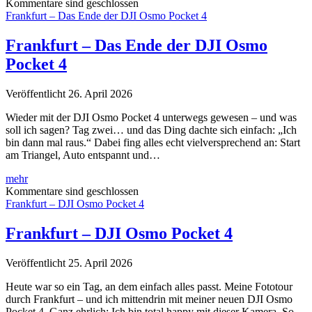
–
Kommentare sind geschlossen
DJI
Frankfurt – Das Ende der DJI Osmo Pocket 4
Osmo
Pocket
Frankfurt – Das Ende der DJI Osmo
2.0
Pocket 4
Veröffentlicht 26. April 2026
Wieder mit der DJI Osmo Pocket 4 unterwegs gewesen – und was
soll ich sagen? Tag zwei… und das Ding dachte sich einfach: „Ich
bin dann mal raus.“ Dabei fing alles echt vielversprechend an: Start
am Triangel, Auto entspannt und…
Frankfurt
mehr
–
Kommentare sind geschlossen
Das
Frankfurt – DJI Osmo Pocket 4
Ende
der
Frankfurt – DJI Osmo Pocket 4
DJI
Osmo
Veröffentlicht 25. April 2026
Pocket
4
Heute war so ein Tag, an dem einfach alles passt. Meine Fototour
durch Frankfurt – und ich mittendrin mit meiner neuen DJI Osmo
Pocket 4. Ganz ehrlich: Ich bin total happy mit dieser Kamera. So