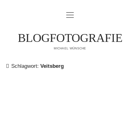
Menü
IMPRESSUM
öffnen
DATENSCHUTZERKLÄRUNG
BLOGFOTOGRAFIE
PUBLIKATIONEN
MICHAEL WÜNSCHE
ÜBER MICH
Schlagwort:
Veitsberg