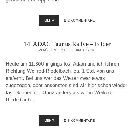
WIE
MEHR
2 KOMMENTARE
MAN
MITZIEHT
–
14. ADAC Taunus Rallye – Bilder
FOTOGRAFIE
LEXIKON
VERÖFFENTLICHT 6. FEBRUAR 2010
Heute um 11:30Uhr gings los. Adam und ich fuhren
Richtung Weilrod-Riedelbach, ca. 1 Std. von uns
entfernt. Bei uns war das Wetter zwar etwas
zugezogen, aber ansonsten sind wir hier schon wieder
fast Schneefrei. Ganz anders als wir in Weilrod-
Riedelbach…
14.
MEHR
8 KOMMENTARE
ADAC
TAUNUS