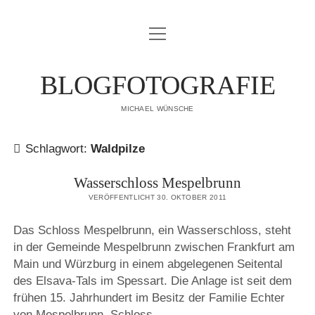
Menü
IMPRESSUM
öffnen
DATENSCHUTZERKLÄRUNG
BLOGFOTOGRAFIE
PUBLIKATIONEN
MICHAEL WÜNSCHE
ÜBER MICH
Schlagwort:
Waldpilze
Wasserschloss Mespelbrunn
VERÖFFENTLICHT 30. OKTOBER 2011
Das Schloss Mespelbrunn, ein Wasserschloss, steht
in der Gemeinde Mespelbrunn zwischen Frankfurt am
Main und Würzburg in einem abgelegenen Seitental
des Elsava-Tals im Spessart. Die Anlage ist seit dem
frühen 15. Jahrhundert im Besitz der Familie Echter
von Mespelbrunn. Schloss…