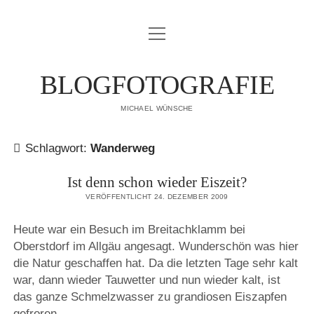
Menü
IMPRESSUM
öffnen
DATENSCHUTZERKLÄRUNG
BLOGFOTOGRAFIE
PUBLIKATIONEN
MICHAEL WÜNSCHE
ÜBER MICH
Schlagwort:
Wanderweg
Ist denn schon wieder Eiszeit?
VERÖFFENTLICHT 24. DEZEMBER 2009
Heute war ein Besuch im Breitachklamm bei
Oberstdorf im Allgäu angesagt. Wunderschön was hier
die Natur geschaffen hat. Da die letzten Tage sehr kalt
war, dann wieder Tauwetter und nun wieder kalt, ist
das ganze Schmelzwasser zu grandiosen Eiszapfen
gefroren.…