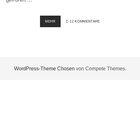
IST
MEHR
12 KOMMENTARE
DENN
SCHON
WIEDER
EISZEIT?
WordPress-Theme Chosen
von Compete Themes.