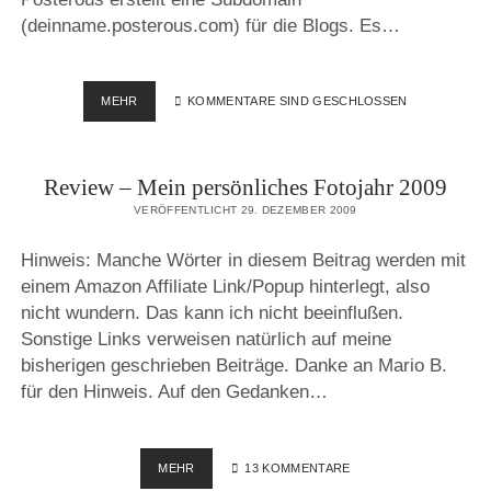
(deinname.posterous.com) für die Blogs. Es…
FOTOGRAFIEREN
MEHR
KOMMENTARE SIND GESCHLOSSEN
MIT
DEM
IPHONE
Review – Mein persönliches Fotojahr 2009
–
KURZVORSTELLUNG
VERÖFFENTLICHT 29. DEZEMBER 2009
APP’S
&
Hinweis: Manche Wörter in diesem Beitrag werden mit
WEBSEITEN,
einem Amazon Affiliate Link/Popup hinterlegt, also
TEIL
2
nicht wundern. Das kann ich nicht beeinflußen.
Sonstige Links verweisen natürlich auf meine
bisherigen geschrieben Beiträge. Danke an Mario B.
für den Hinweis. Auf den Gedanken…
REVIEW
MEHR
13 KOMMENTARE
–