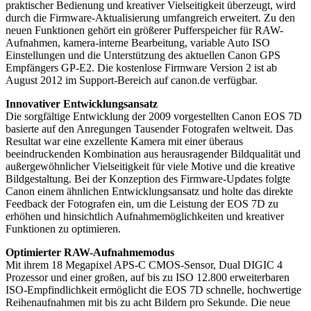
praktischer Bedienung und kreativer Vielseitigkeit überzeugt, wird
durch die Firmware-Aktualisierung umfangreich erweitert. Zu den
neuen Funktionen gehört ein größerer Pufferspeicher für RAW-
Aufnahmen, kamera-interne Bearbeitung, variable Auto ISO
Einstellungen und die Unterstützung des aktuellen Canon GPS
Empfängers GP-E2. Die kostenlose Firmware Version 2 ist ab
August 2012 im Support-Bereich auf canon.de verfügbar.
Innovativer Entwicklungsansatz
Die sorgfältige Entwicklung der 2009 vorgestellten Canon EOS 7D
basierte auf den Anregungen Tausender Fotografen weltweit. Das
Resultat war eine exzellente Kamera mit einer überaus
beeindruckenden Kombination aus herausragender Bildqualität und
außergewöhnlicher Vielseitigkeit für viele Motive und die kreative
Bildgestaltung. Bei der Konzeption des Firmware-Updates folgte
Canon einem ähnlichen Entwicklungsansatz und holte das direkte
Feedback der Fotografen ein, um die Leistung der EOS 7D zu
erhöhen und hinsichtlich Aufnahmemöglichkeiten und kreativer
Funktionen zu optimieren.
Optimierter RAW-Aufnahmemodus
Mit ihrem 18 Megapixel APS-C CMOS-Sensor, Dual DIGIC 4
Prozessor und einer großen, auf bis zu ISO 12.800 erweiterbaren
ISO-Empfindlichkeit ermöglicht die EOS 7D schnelle, hochwertige
Reihenaufnahmen mit bis zu acht Bildern pro Sekunde. Die neue