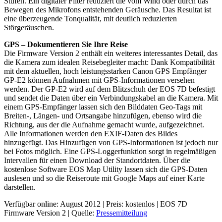
Stufen. Ein digitaler Filter reduziert die vom Wind oder durch das
Bewegen des Mikrofons entstehenden Geräusche. Das Resultat ist
eine überzeugende Tonqualität, mit deutlich reduzierten
Störgeräuschen.
GPS – Dokumentieren Sie Ihre Reise
Die Firmware Version 2 enthält ein weiteres interessantes Detail, das
die Kamera zum idealen Reisebegleiter macht: Dank Kompatibilität
mit dem aktuellen, hoch leistungsstarken Canon GPS Empfänger
GP-E2 können Aufnahmen mit GPS-Informationen versehen
werden. Der GP-E2 wird auf dem Blitzschuh der EOS 7D befestigt
und sendet die Daten über ein Verbindungskabel an die Kamera. Mit
einem GPS-Empfänger lassen sich den Bilddaten Geo-Tags mit
Breiten-, Längen- und Ortsangabe hinzufügen, ebenso wird die
Richtung, aus der die Aufnahme gemacht wurde, aufgezeichnet.
Alle Informationen werden den EXIF-Daten des Bildes
hinzugefügt. Das Hinzufügen von GPS-Informationen ist jedoch nur
bei Fotos möglich. Eine GPS-Loggerfunktion sorgt in regelmäßigen
Intervallen für einen Download der Standortdaten. Über die
kostenlose Software EOS Map Utility lassen sich die GPS-Daten
auslesen und so die Reiseroute mit Google Maps auf einer Karte
darstellen.
Verfügbar online: August 2012 | Preis: kostenlos | EOS 7D
Firmware Version 2 | Quelle:
Pressemitteilung