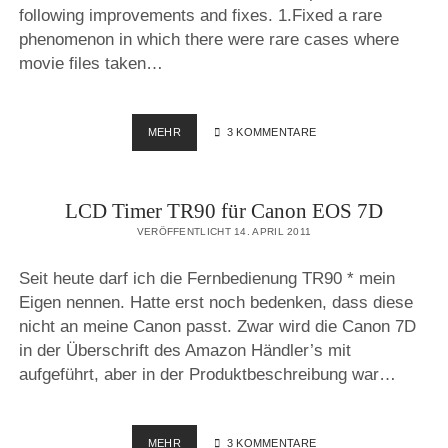
following improvements and fixes. 1.Fixed a rare
phenomenon in which there were rare cases where
movie files taken…
FIRMWARE
MEHR
3 KOMMENTARE
UPDATE
FÜR
CANON
LCD Timer TR90 für Canon EOS 7D
EOS
7D
VERÖFFENTLICHT 14. APRIL 2011
Seit heute darf ich die Fernbedienung TR90 * mein
Eigen nennen. Hatte erst noch bedenken, dass diese
nicht an meine Canon passt. Zwar wird die Canon 7D
in der Überschrift des Amazon Händler’s mit
aufgeführt, aber in der Produktbeschreibung war…
LCD
MEHR
3 KOMMENTARE