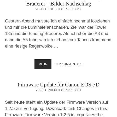
Brauerei – Bilder Nachschlag
VERÖFFENTLICHT 20. APRIL 2012
Gestern Abend musste ich einfach nochmal losziehen
und mir die Luminale anschauen. Ziel war der Tower
185 und die Binding Brauerei. Als ich über die A3 und
dann die A5 fuhr, sah ich schon vom Taunus kommend
eine riesige Regenwolke.…
LUMINALE
MEHR
2 KOMMENTARE
2012
–
TOWER
Firmware Update für Canon EOS 7D
185
–
VERÖFFENTLICHT 29. APRIL 2011
BINDING
BRAUEREI
Seit heute steht ein Update der Firmware Version auf
–
1.2.5 zur Verfügung. Download: Link Changes in this
BILDER
NACHSCHLAG
Firmware:Firmware Version 1.2.5 incorporates the