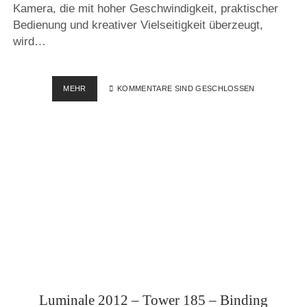
Kamera, die mit hoher Geschwindigkeit, praktischer
Bedienung und kreativer Vielseitigkeit überzeugt,
wird…
CANON
MEHR
KOMMENTARE SIND GESCHLOSSEN
EOS
7D
–
FIRMWARE
UPDATE
VERSION
2
Luminale 2012 – Tower 185 – Binding