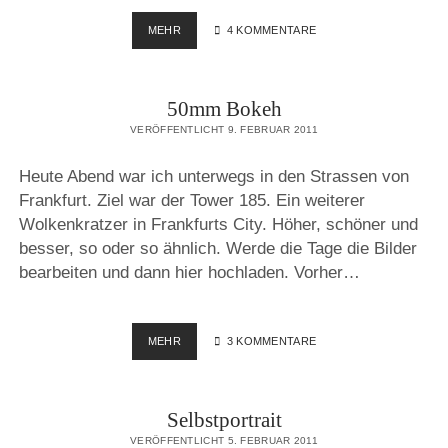
FRANKFURT
MEHR
4 KOMMENTARE
AM
MAIN
–
50mm Bokeh
TOWER
185
VERÖFFENTLICHT 9. FEBRUAR 2011
Heute Abend war ich unterwegs in den Strassen von
Frankfurt. Ziel war der Tower 185. Ein weiterer
Wolkenkratzer in Frankfurts City. Höher, schöner und
besser, so oder so ähnlich. Werde die Tage die Bilder
bearbeiten und dann hier hochladen. Vorher…
50MM
MEHR
3 KOMMENTARE
BOKEH
Selbstportrait
VERÖFFENTLICHT 5. FEBRUAR 2011