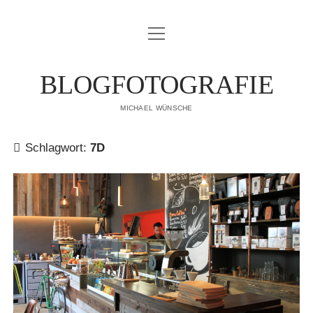
Menü
IMPRESSUM
öffnen
DATENSCHUTZERKLÄRUNG
BLOGFOTOGRAFIE
PUBLIKATIONEN
MICHAEL WÜNSCHE
ÜBER MICH
Schlagwort:
7D