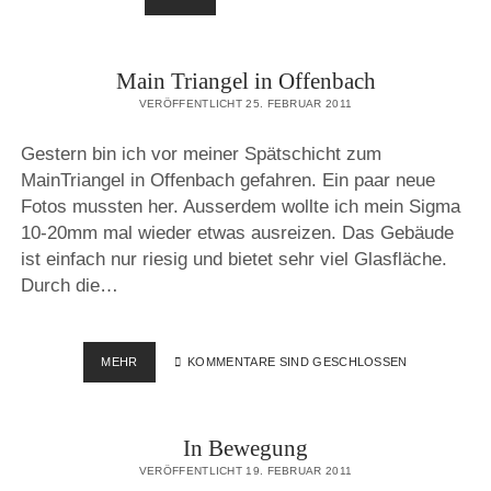
TIMER
TR90
FÜR
Main Triangel in Offenbach
CANON
EOS
VERÖFFENTLICHT 25. FEBRUAR 2011
7D
Gestern bin ich vor meiner Spätschicht zum
MainTriangel in Offenbach gefahren. Ein paar neue
Fotos mussten her. Ausserdem wollte ich mein Sigma
10-20mm mal wieder etwas ausreizen. Das Gebäude
ist einfach nur riesig und bietet sehr viel Glasfläche.
Durch die…
MAIN
MEHR
KOMMENTARE SIND GESCHLOSSEN
TRIANGEL
IN
OFFENBACH
In Bewegung
VERÖFFENTLICHT 19. FEBRUAR 2011