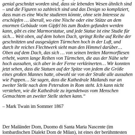
genial geschnitzt worden sind, dass sie lebenden Wesen ähnlich sind
– und die Figuren so zahlreich sind und das Design so kompliziert,
dass man es eine Woche studieren könnte, ohne sein Interesse zu
erschöpfen … überall, wo eine Nische oder eine Stütze an dem
enormen Gebäude vom Gipfel bis zum Boden gefunden werden
kann, gibt es eine Marmorstatue, und jede Statue ist eine Studie für
sich… Weit oben, auf dem hohen Dach, springt Reihe auf Reihe der
geschnitzten und ausgesägten Türmchen hoch in der Luft, und
durch ihr reiches Flechtwerk sieht man den Himmel darüber…
Oben auf dem Dach, das sich … von seinen breiten Marmorfliesen
erhebt, waren lange Reihen von Türmchen, die aus der Nähe sehr
hoch aussahen, sich aber in der Ferne verkleinerten… Wir konnten
jetzt sehen, dass die Statuen auf der Spitze von jedem die Größe
eines großen Mannes hatte, obwohl sie von der Straße alle aussahen
wie Puppen… Sie sagen, dass die Kathedrale Mailands nur an
zweiter Stelle nach dem Petersdom in Rom steht. Ich kann nicht
verstehen, wie die Kathedrale zu irgendetwas vom Menschen
Gemachtem an zweiter Stelle stehen kann.“
– Mark Twain im Sommer 1867
Der Mailänder Dom, Duomo di Santa Maria Nascente (im
lombardischen Dialekt Dom de Milan), ist eines der berühmtesten