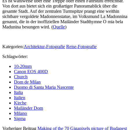
Es ist wahlweise über eine Treppe oder einen Fahrstuhl erreichbar.
Von dort aus bietet sich ein großartiger Panoramablick über die
gesamte Stadt. Auf der zentralen Turmspitze prangt eine weithin
sichtbare vergoldete Madonnenstatue, im Volksmund La Madonnina
genannt, die in der inoffiziellen Mailänder Stadthymne O mia bela
Madunina besungen wird. (
Quelle
)
Kategorien:
Architektur-Fotografie
Reise-Fotografie
Schlagwörter:
10-20mm
Canon EOS 400D
Church
Dom de Milan
Duomo di Santa Maria Nascente
Italia
Italien
Kirche
Mailänder Dom
Milano
Sigma
Vorheriger Beitrag
Making of the 70 Gigapixels picture of Budapest