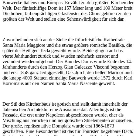
Bauwerke Italiens und Europas. Er zählt zu den größten Kirchen der
Welt. Der fünfschiffige Dom ist 157 Meter lang und 109 Meter breit.
Die hohen, farbenprächtigen Glasfenster des Chors gehören zu den
größten der Welt und stellen eine Sehenswürdigkeit für sich dar.
Zuvor befanden sich an der Stelle die frühchristliche Kathedrale
Santa Maria Maggiore und die etwas größere römische Basilika, die
später der Heiligen Tecla geweiht wurde. Beide gingen auf das
vierte Jahrhundert zurück und wurden mehrfach zerstört und
verändert wiederaufgebaut. Der Bau des Doms wurde Ende des 14.
Jahrhunderts durch den Herzog Gian Galeazzo Visconti begonnen
und erst 1858 ganz fertiggestellt. Das durch den hellen Marmor und
die knapp 4000 Statuen einmalige Bauwerk wurde 1572 durch Karl
Borromäus auf den Namen Santa Maria Nascente geweiht.
Der Stil des Kirchenbaus ist gotisch und stellt damit innerhalb der
italienischen Architektur eine Ausnahme dar. Allerdings ist die
Fassade, die erst unter Napoleon abgeschlossen wurde, eher als
Mischung aus barocken und neugotischen Stilelementen anzusehen.
Der große, repräsentative Domplatz wurde erst 1865-1873
geschaffen. Eine Besonderheit ist das für Touristen begehbare Dach.