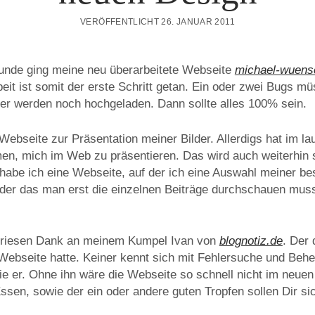
VERÖFFENTLICHT 26. JANUAR 2011
unde ging meine neu überarbeitete Webseite
michael-wuens
beit ist somit der erste Schritt getan. Ein oder zwei Bugs 
der werden noch hochgeladen. Dann sollte alles 100% sein.
 Webseite zur Präsentation meiner Bilder. Allerdigs hat im la
n, mich im Web zu präsentieren. Das wird auch weiterhin s
habe ich eine Webseite, auf der ich eine Auswahl meiner be
oder das man erst die einzelnen Beiträge durchschauen mus
n riesen Dank an meinem Kumpel Ivan von
blognotiz.de
. Der 
 Webseite hatte. Keiner kennt sich mit Fehlersuche und Beh
ie er. Ohne ihn wäre die Webseite so schnell nicht im neue
sen, sowie der ein oder andere guten Tropfen sollen Dir sic