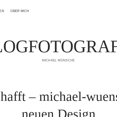
NEN
ÜBER MICH
LOGFOTOGRAF
MICHAEL WÜNSCHE
chafft – michael-wue
neuen Design