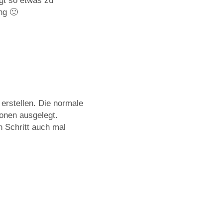
egt so etwas zu
ng 🙂
 erstellen. Die normale
ionen ausgelegt.
n Schritt auch mal