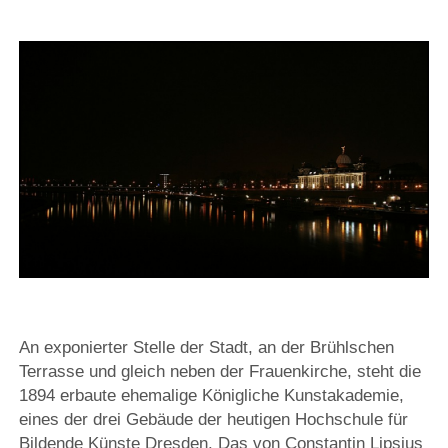
An exponierter Stelle der Stadt, an der Brühlschen
Terrasse und gleich neben der Frauenkirche, steht die
1894 erbaute ehemalige Königliche Kunstakademie,
eines der drei Gebäude der heutigen Hochschule für
Bildende Künste Dresden. Das von Constantin Lipsius