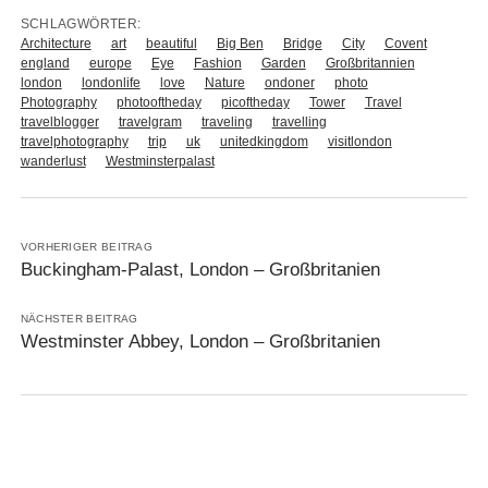
SCHLAGWÖRTER:
Architecture
art
beautiful
Big Ben
Bridge
City
Covent
england
europe
Eye
Fashion
Garden
Großbritannien
london
londonlife
love
Nature
ondoner
photo
Photography
photooftheday
picoftheday
Tower
Travel
travelblogger
travelgram
traveling
travelling
travelphotography
trip
uk
unitedkingdom
visitlondon
wanderlust
Westminsterpalast
VORHERIGER BEITRAG
Buckingham-Palast, London – Großbritanien
NÄCHSTER BEITRAG
Westminster Abbey, London – Großbritanien