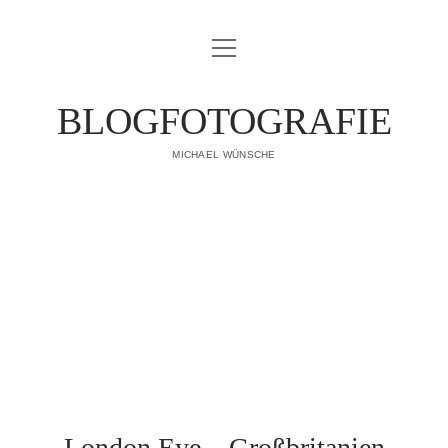
Menü
IMPRESSUM
öffnen
DATENSCHUTZERKLÄRUNG
BLOGFOTOGRAFIE
PUBLIKATIONEN
MICHAEL WÜNSCHE
ÜBER MICH
London Eye – Großbritanien