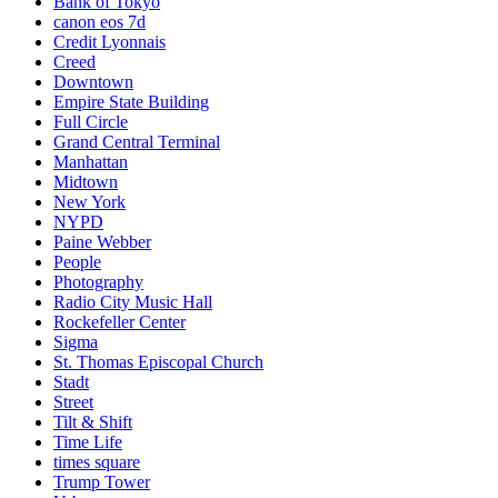
Bank of Tokyo
canon eos 7d
Credit Lyonnais
Creed
Downtown
Empire State Building
Full Circle
Grand Central Terminal
Manhattan
Midtown
New York
NYPD
Paine Webber
People
Photography
Radio City Music Hall
Rockefeller Center
Sigma
St. Thomas Episcopal Church
Stadt
Street
Tilt & Shift
Time Life
times square
Trump Tower