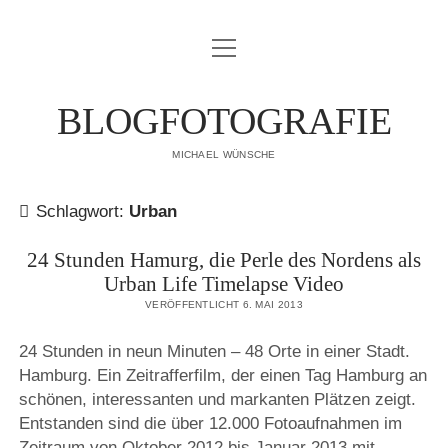
Menü
IMPRESSUM
öffnen
DATENSCHUTZERKLÄRUNG
BLOGFOTOGRAFIE
PUBLIKATIONEN
MICHAEL WÜNSCHE
ÜBER MICH
Schlagwort:
Urban
24 Stunden Hamurg, die Perle des Nordens als
Urban Life Timelapse Video
VERÖFFENTLICHT 6. MAI 2013
24 Stunden in neun Minuten – 48 Orte in einer Stadt.
Hamburg. Ein Zeitrafferfilm, der einen Tag Hamburg an
schönen, interessanten und markanten Plätzen zeigt.
Entstanden sind die über 12.000 Fotoaufnahmen im
Zeitraum von Oktober 2012 bis Januar 2013 mit…