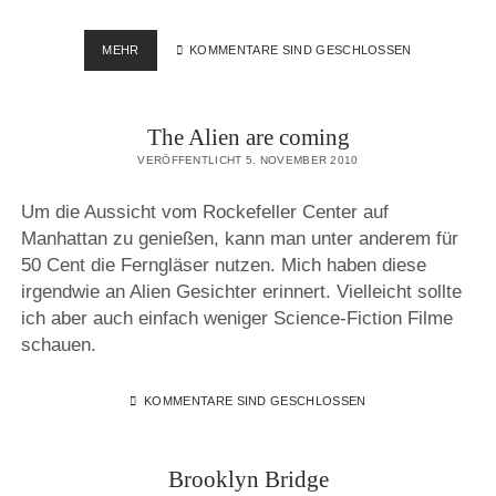
WALK
MEHR
KOMMENTARE SIND GESCHLOSSEN
THIS
WAY
–
The Alien are coming
ZUM
SOUND
VERÖFFENTLICHT 5. NOVEMBER 2010
VON
JAMIROQUAI
Um die Aussicht vom Rockefeller Center auf
Manhattan zu genießen, kann man unter anderem für
50 Cent die Ferngläser nutzen. Mich haben diese
irgendwie an Alien Gesichter erinnert. Vielleicht sollte
ich aber auch einfach weniger Science-Fiction Filme
schauen.
KOMMENTARE SIND GESCHLOSSEN
Brooklyn Bridge