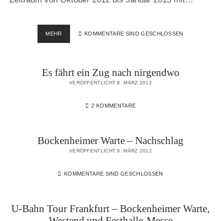
24
MEHR
KOMMENTARE SIND GESCHLOSSEN
STUNDEN
HAMURG,
DIE
Es fährt ein Zug nach nirgendwo
PERLE
DES
VERÖFFENTLICHT 8. MÄRZ 2012
NORDENS
ALS
2 KOMMENTARE
URBAN
LIFE
TIMELAPSE
VIDEO
Bockenheimer Warte – Nachschlag
VERÖFFENTLICHT 8. MÄRZ 2012
KOMMENTARE SIND GESCHLOSSEN
U-Bahn Tour Frankfurt – Bockenheimer Warte,
Westend und Festhalle-Messe