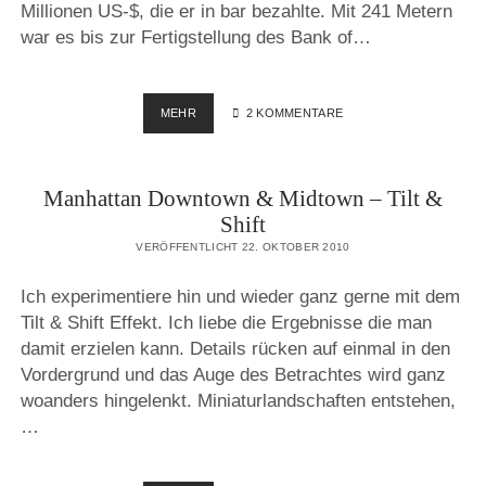
Millionen US-$, die er in bar bezahlte. Mit 241 Metern
war es bis zur Fertigstellung des Bank of…
PACE
MEHR
2 KOMMENTARE
UNIVERSITY
&
WOOLWORTH
Manhattan Downtown & Midtown – Tilt &
BUILDING
Shift
VERÖFFENTLICHT 22. OKTOBER 2010
Ich experimentiere hin und wieder ganz gerne mit dem
Tilt & Shift Effekt. Ich liebe die Ergebnisse die man
damit erzielen kann. Details rücken auf einmal in den
Vordergrund und das Auge des Betrachtes wird ganz
woanders hingelenkt. Miniaturlandschaften entstehen,
…