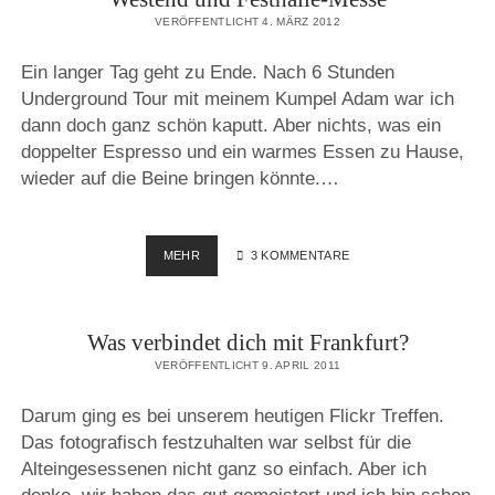
VERÖFFENTLICHT 4. MÄRZ 2012
Ein langer Tag geht zu Ende. Nach 6 Stunden
Underground Tour mit meinem Kumpel Adam war ich
dann doch ganz schön kaputt. Aber nichts, was ein
doppelter Espresso und ein warmes Essen zu Hause,
wieder auf die Beine bringen könnte.…
U-
MEHR
3 KOMMENTARE
BAHN
TOUR
FRANKFURT
Was verbindet dich mit Frankfurt?
–
BOCKENHEIMER
VERÖFFENTLICHT 9. APRIL 2011
WARTE,
WESTEND
Darum ging es bei unserem heutigen Flickr Treffen.
UND
Das fotografisch festzuhalten war selbst für die
FESTHALLE-
MESSE
Alteingesessenen nicht ganz so einfach. Aber ich