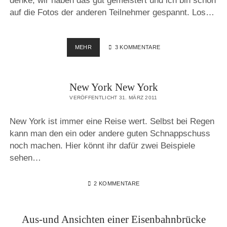
denke, wir haben das gut gemeistert und ich bin schon
auf die Fotos der anderen Teilnehmer gespannt. Los…
WAS
MEHR
3 KOMMENTARE
VERBINDET
DICH
MIT
New York New York
FRANKFURT?
VERÖFFENTLICHT 31. MÄRZ 2011
New York ist immer eine Reise wert. Selbst bei Regen
kann man den ein oder andere guten Schnappschuss
noch machen. Hier könnt ihr dafür zwei Beispiele
sehen…
2 KOMMENTARE
Aus-und Ansichten einer Eisenbahnbrücke