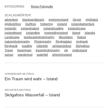
KATEGORIEN:
Reise-Fotografie
SCHLAGWÖRTER:
adventure
blacksandbeach
exploreiceland
Geysir
gljúfrabúi
gljúfurárfoss
Gullfoss
hotspring
iceland
icelandadventure
icelandic
icelandnature
icelandroadtrip
icelandscape
icelandtravel
icelandtrip
inspiredbyiceland
Island
islandia
Landscape
landscapephotography
Mountains
Nature
naturephotography
Photography
Reykjadalur
reykjavik
Reykjavík
roadtrip
rútshellir
seljalandsfoss
Skógafoss
Travel
travelgram
travelphotography
vik
visiticeland
vulcan
wanderlust
waterfall
wheniniceland
VORHERIGER BEITRAG
Ein Traum wird wahr – Island
NÄCHSTER BEITRAG
Skógafoss Wasserfall – Island