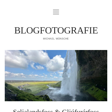
Menü
IMPRESSUM
öffnen
DATENSCHUTZERKLÄRUNG
BLOGFOTOGRAFIE
PUBLIKATIONEN
MICHAEL WÜNSCHE
ÜBER MICH
Seljalandsfoss & Gljúfurárfoss