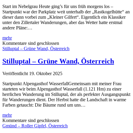
Start im Nebelgrau Heute ging’s für uns früh morgens los –
Startpunkt war der Parkplatz weit unterhalb der „Rastkogelhütte“ an
dieser dann vorbei zum „Kleiner Gilfert“. Eigentlich ein Klassiker
unter den Zillertaler Wanderungen, aber das Wetter hatte erstmal
andere Pläne:…
Rastkogelhütte
mehr
–
Kommentare sind geschlossen
Kleiner
Stilluptal – Grüne Wand, Österreich
Gilfert,
Österreich
Stilluptal – Grüne Wand, Österreich
Veröffentlicht 19. Oktober 2025
Startpunkt Alpengasthof WasserfallGemeinsam mit meiner Frau
starteten wir beim Alpengasthof Wasserfall (1.121 Hm) zu einer
herrlichen Wanderung im Stilluptal, der als perfekter Ausgangspunkt
für Wanderungen dient. Der Herbst hatte die Landschaft in warme
Farben getaucht: Die Bäume rund um uns…
Stilluptal
mehr
–
Kommentare sind geschlossen
Grüne
Gmünd – Roller Gipfel, Österreich
Wand,