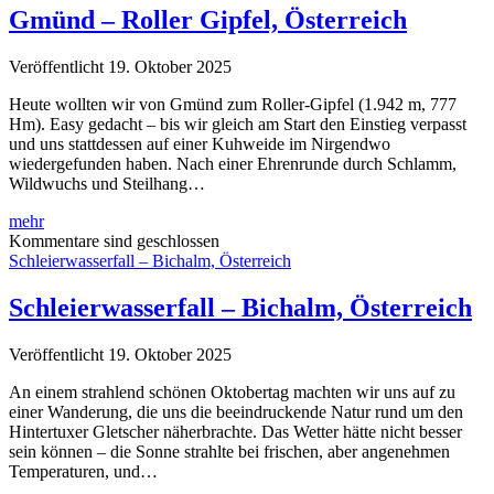
Österreich
Gmünd – Roller Gipfel, Österreich
Veröffentlicht 19. Oktober 2025
Heute wollten wir von Gmünd zum Roller-Gipfel (1.942 m, 777
Hm). Easy gedacht – bis wir gleich am Start den Einstieg verpasst
und uns stattdessen auf einer Kuhweide im Nirgendwo
wiedergefunden haben. Nach einer Ehrenrunde durch Schlamm,
Wildwuchs und Steilhang…
Gmünd
mehr
–
Kommentare sind geschlossen
Roller
Schleierwasserfall – Bichalm, Österreich
Gipfel,
Österreich
Schleierwasserfall – Bichalm, Österreich
Veröffentlicht 19. Oktober 2025
An einem strahlend schönen Oktobertag machten wir uns auf zu
einer Wanderung, die uns die beeindruckende Natur rund um den
Hintertuxer Gletscher näherbrachte. Das Wetter hätte nicht besser
sein können – die Sonne strahlte bei frischen, aber angenehmen
Temperaturen, und…