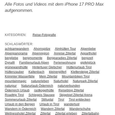
Alle Fotos und Videos mit dem iPhone 17 PRO Max
aufgenommen.
KATEGORIEN:
Reise-Fotografie
SCHLAGWÖRTER:
achtsamwandern
Ahornspitze
Almhütten Tour
Alpenliebe
Alpenpanorama
Alpenregion
Anreise Zillertal
Apparthotel
bergliebe
bergmomente
Bergparadies Zillertal
bergzeit
Dynafit
Familienurlaub Alpen
Ferienwohnung
gipfelglück
grünewandhütte
Hintertuxer Gletscher
Hüttenurlaub Tirol
Hüttenzauber
Kaltenbach
kleinergilfert
Klettersteige Zillertal
Krimmler Wasserfälle
Mein Zillertal
Mountainbiken Tirol
mountainmagic
naturerleben
Naturhotel
Naturpark Zillertal
naturpur
Natururlaub Österreich
naturverbunden
Österreich Urlaub
rastkogelhütte
Reiseblog Zillertal
Roadtrip Tirol
Schlegeis Stausee
Skigebiet Zillertal Arena
Sommerurlaub Zillertal
Stilluptal
Tirol
Tirol entdecken
Urlaub in den Bergen
Urlaub in Tirol
wanderlust
Wandern in Österreich
Wandern Zillertal
Wanderschuhe
Wellnesshotel Zillertal
Zillertal
Zillertal erleben
Zillertalbahn