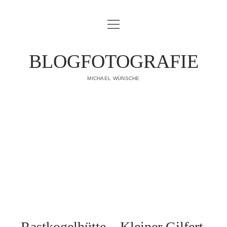
Menü
IMPRESSUM
öffnen
DATENSCHUTZERKLÄRUNG
BLOGFOTOGRAFIE
PUBLIKATIONEN
MICHAEL WÜNSCHE
ÜBER MICH
Rastkogelhütte – Kleiner Gilfert,