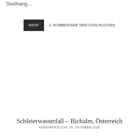
Steilhang…
GMÜND
MEHR
KOMMENTARE SIND GESCHLOSSEN
–
ROLLER
GIPFEL,
ÖSTERREICH
Schleierwasserfall – Bichalm, Österreich
VERÖFFENTLICHT 19. OKTOBER 2025