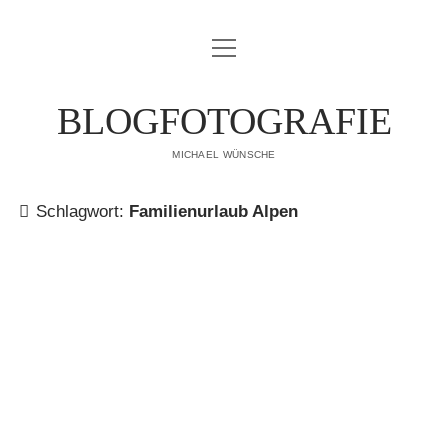
Menü
IMPRESSUM
öffnen
DATENSCHUTZERKLÄRUNG
BLOGFOTOGRAFIE
PUBLIKATIONEN
MICHAEL WÜNSCHE
ÜBER MICH
Schlagwort:
Familienurlaub Alpen