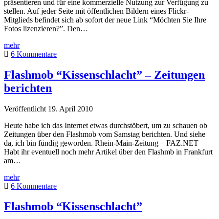
präsentieren und für eine kommerzielle Nutzung zur Verfügung zu
stellen. Auf jeder Seite mit öffentlichen Bildern eines Flickr-
Mitglieds befindet sich ab sofort der neue Link “Möchten Sie Ihre
Fotos lizenzieren?”. Den…
Flickr
mehr
–
6 Kommentare
Lizenzierungsantrag
via
Flashmob “Kissenschlacht” – Zeitungen
Getty
berichten
Images
Veröffentlicht 19. April 2010
Heute habe ich das Internet etwas durchstöbert, um zu schauen ob
Zeitungen über den Flashmob vom Samstag berichten. Und siehe
da, ich bin fündig geworden. Rhein-Main-Zeitung – FAZ.NET
Habt ihr eventuell noch mehr Artikel über den Flashmb in Frankfurt
am…
Flashmob
mehr
“Kissenschlacht”
6 Kommentare
–
Zeitungen
Flashmob “Kissenschlacht”
berichten