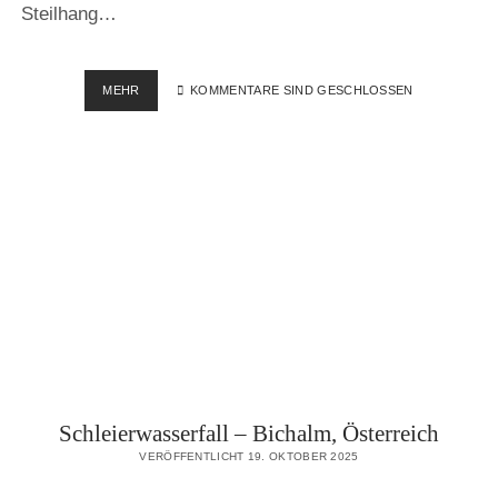
Steilhang…
GMÜND
MEHR
KOMMENTARE SIND GESCHLOSSEN
–
ROLLER
GIPFEL,
ÖSTERREICH
Schleierwasserfall – Bichalm, Österreich
VERÖFFENTLICHT 19. OKTOBER 2025