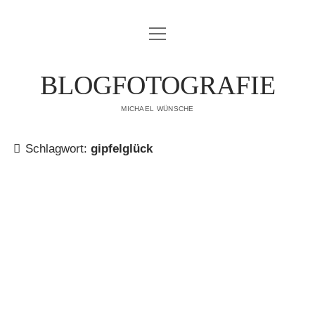
Menü
IMPRESSUM
öffnen
DATENSCHUTZERKLÄRUNG
BLOGFOTOGRAFIE
PUBLIKATIONEN
MICHAEL WÜNSCHE
ÜBER MICH
Schlagwort:
gipfelglück