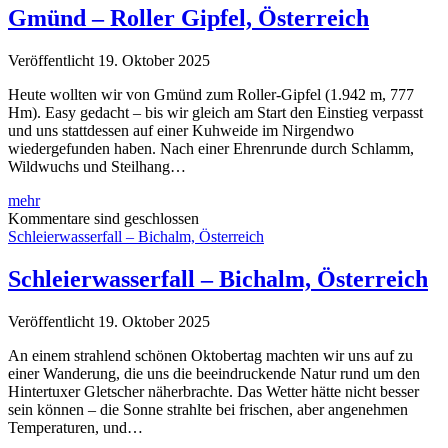
Österreich
Gmünd – Roller Gipfel, Österreich
Veröffentlicht 19. Oktober 2025
Heute wollten wir von Gmünd zum Roller-Gipfel (1.942 m, 777
Hm). Easy gedacht – bis wir gleich am Start den Einstieg verpasst
und uns stattdessen auf einer Kuhweide im Nirgendwo
wiedergefunden haben. Nach einer Ehrenrunde durch Schlamm,
Wildwuchs und Steilhang…
Gmünd
mehr
–
Kommentare sind geschlossen
Roller
Schleierwasserfall – Bichalm, Österreich
Gipfel,
Österreich
Schleierwasserfall – Bichalm, Österreich
Veröffentlicht 19. Oktober 2025
An einem strahlend schönen Oktobertag machten wir uns auf zu
einer Wanderung, die uns die beeindruckende Natur rund um den
Hintertuxer Gletscher näherbrachte. Das Wetter hätte nicht besser
sein können – die Sonne strahlte bei frischen, aber angenehmen
Temperaturen, und…