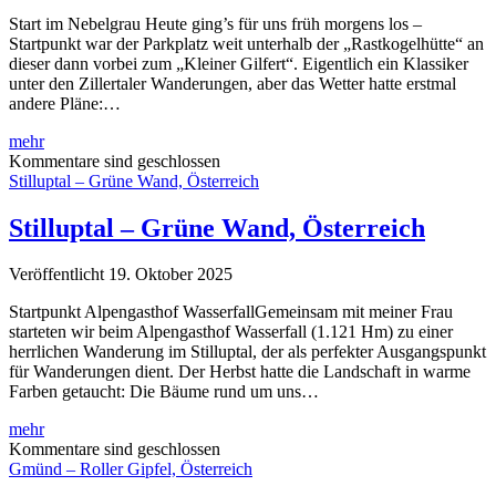
Start im Nebelgrau Heute ging’s für uns früh morgens los –
Startpunkt war der Parkplatz weit unterhalb der „Rastkogelhütte“ an
dieser dann vorbei zum „Kleiner Gilfert“. Eigentlich ein Klassiker
unter den Zillertaler Wanderungen, aber das Wetter hatte erstmal
andere Pläne:…
Rastkogelhütte
mehr
–
Kommentare sind geschlossen
Kleiner
Stilluptal – Grüne Wand, Österreich
Gilfert,
Österreich
Stilluptal – Grüne Wand, Österreich
Veröffentlicht 19. Oktober 2025
Startpunkt Alpengasthof WasserfallGemeinsam mit meiner Frau
starteten wir beim Alpengasthof Wasserfall (1.121 Hm) zu einer
herrlichen Wanderung im Stilluptal, der als perfekter Ausgangspunkt
für Wanderungen dient. Der Herbst hatte die Landschaft in warme
Farben getaucht: Die Bäume rund um uns…
Stilluptal
mehr
–
Kommentare sind geschlossen
Grüne
Gmünd – Roller Gipfel, Österreich
Wand,