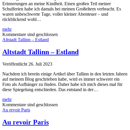
Erinnerungen an meine Kindheit. Einen großen Teil meiner
Schulferien habe ich damals bei meinen Großeltern verbracht. Es
waren unbeschwerte Tage, voller kleiner Abenteuer – und
rückblickend wohl…
Dresden
mehr
&
Kommentare sind geschlossen
Moritzburg
Altstadt Tallinn – Estland
–
Deutschland
Altstadt Tallinn – Estland
Veröffentlicht 26. Juli 2023
Nachdem ich bereits einige Artikel über Tallinn in den letzten Jahren
auf meinem Blog geschrieben habe, wird es immer schwerer ein
Foto als Aufhänger zu finden. Daher habe ich mich dieses mal für
diese Spiegelung entschieden. Das entstand in der…
Altstadt
mehr
Tallinn
Kommentare sind geschlossen
–
Au revoir Paris
Estland
Au revoir Paris