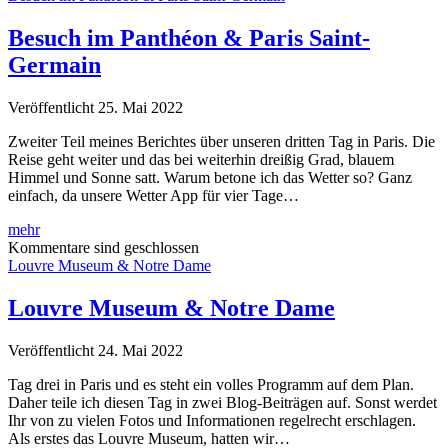
Eiffelturm
&
Besuch im Panthéon & Paris Saint-
Moulin
Germain
Rouge
Veröffentlicht 25. Mai 2022
Zweiter Teil meines Berichtes über unseren dritten Tag in Paris. Die
Reise geht weiter und das bei weiterhin dreißig Grad, blauem
Himmel und Sonne satt. Warum betone ich das Wetter so? Ganz
einfach, da unsere Wetter App für vier Tage…
Besuch
mehr
im
Kommentare sind geschlossen
Panthéon
Louvre Museum & Notre Dame
&
Paris
Louvre Museum & Notre Dame
Saint-
Germain
Veröffentlicht 24. Mai 2022
Tag drei in Paris und es steht ein volles Programm auf dem Plan.
Daher teile ich diesen Tag in zwei Blog-Beiträgen auf. Sonst werdet
Ihr von zu vielen Fotos und Informationen regelrecht erschlagen.
Als erstes das Louvre Museum, hatten wir…