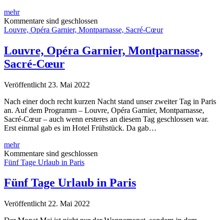
Louvre
mehr
Museum
Kommentare sind geschlossen
&
Louvre, Opéra Garnier, Montparnasse, Sacré-Cœur
Notre
Dame
Louvre, Opéra Garnier, Montparnasse,
Sacré-Cœur
Veröffentlicht 23. Mai 2022
Nach einer doch recht kurzen Nacht stand unser zweiter Tag in Paris
an. Auf dem Programm – Louvre, Opéra Garnier, Montparnasse,
Sacré-Cœur – auch wenn ersteres an diesem Tag geschlossen war.
Erst einmal gab es im Hotel Frühstück. Da gab…
Louvre,
mehr
Opéra
Kommentare sind geschlossen
Garnier,
Fünf Tage Urlaub in Paris
Montparnasse,
Sacré-
Fünf Tage Urlaub in Paris
Cœur
Veröffentlicht 22. Mai 2022