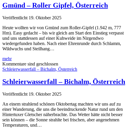
Österreich
Gmünd – Roller Gipfel, Österreich
Veröffentlicht 19. Oktober 2025
Heute wollten wir von Gmünd zum Roller-Gipfel (1.942 m, 777
Hm). Easy gedacht – bis wir gleich am Start den Einstieg verpasst
und uns stattdessen auf einer Kuhweide im Nirgendwo
wiedergefunden haben. Nach einer Ehrenrunde durch Schlamm,
Wildwuchs und Steilhang…
Gmünd
mehr
–
Kommentare sind geschlossen
Roller
Schleierwasserfall – Bichalm, Österreich
Gipfel,
Österreich
Schleierwasserfall – Bichalm, Österreich
Veröffentlicht 19. Oktober 2025
An einem strahlend schönen Oktobertag machten wir uns auf zu
einer Wanderung, die uns die beeindruckende Natur rund um den
Hintertuxer Gletscher näherbrachte. Das Wetter hätte nicht besser
sein können – die Sonne strahlte bei frischen, aber angenehmen
Temperaturen, und…