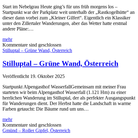
Start im Nebelgrau Heute ging’s für uns früh morgens los –
Startpunkt war der Parkplatz weit unterhalb der „Rastkogelhütte“ an
dieser dann vorbei zum „Kleiner Gilfert“. Eigentlich ein Klassiker
unter den Zillertaler Wanderungen, aber das Wetter hatte erstmal
andere Pläne:…
Rastkogelhütte
mehr
–
Kommentare sind geschlossen
Kleiner
Stilluptal – Grüne Wand, Österreich
Gilfert,
Österreich
Stilluptal – Grüne Wand, Österreich
Veröffentlicht 19. Oktober 2025
Startpunkt Alpengasthof WasserfallGemeinsam mit meiner Frau
starteten wir beim Alpengasthof Wasserfall (1.121 Hm) zu einer
herrlichen Wanderung im Stilluptal, der als perfekter Ausgangspunkt
für Wanderungen dient. Der Herbst hatte die Landschaft in warme
Farben getaucht: Die Bäume rund um uns…
Stilluptal
mehr
–
Kommentare sind geschlossen
Grüne
Gmünd – Roller Gipfel, Österreich
Wand,