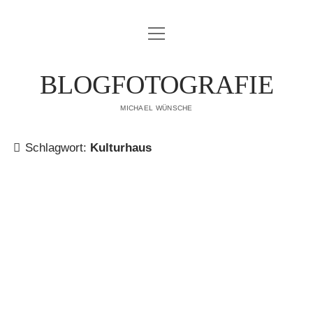
Menü
IMPRESSUM
öffnen
DATENSCHUTZERKLÄRUNG
BLOGFOTOGRAFIE
PUBLIKATIONEN
MICHAEL WÜNSCHE
ÜBER MICH
Schlagwort:
Kulturhaus