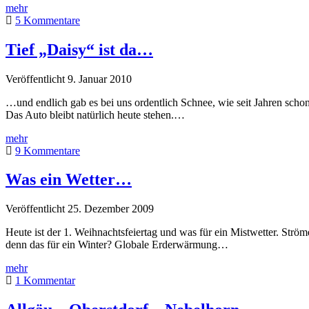
Aussicht
mehr
vom
5 Kommentare
Nebelhorn
–
Tief „Daisy“ ist da…
Allgäuer
Alpen
Veröffentlicht 9. Januar 2010
…und endlich gab es bei uns ordentlich Schnee, wie seit Jahren scho
Das Auto bleibt natürlich heute stehen.…
Tief
mehr
„Daisy“
9 Kommentare
ist
da…
Was ein Wetter…
Veröffentlicht 25. Dezember 2009
Heute ist der 1. Weihnachtsfeiertag und was für ein Mistwetter. Strö
denn das für ein Winter? Globale Erderwärmung…
Was
mehr
ein
1 Kommentar
Wetter…