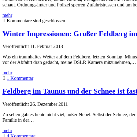
schaut. Ordnungsämter und Polizei sperren Zufahrtstrassen und am b
Lindenfels
mehr
im
Kommentare sind geschlossen
Odenwald
Winter Impressionen: Großer Feldberg i
Veröffentlicht 11. Februar 2013
Was ein traumhaftes Wetter auf dem Feldberg, letzten Sonntag. Minus
vor der Abfahrt dran gedacht, meine DSLR Kamera mitzunehmen,…
Winter
mehr
Impressionen:
1 Kommentar
Großer
Feldberg
Feldberg im Taunus und der Schnee ist fas
im
Taunus
Veröffentlicht 26. Dezember 2011
Zu sehen gab es heute nicht viel, außer Nebel. Selbst der Schnee, d
Familie in der…
Feldberg
mehr
im
4 Kommentare