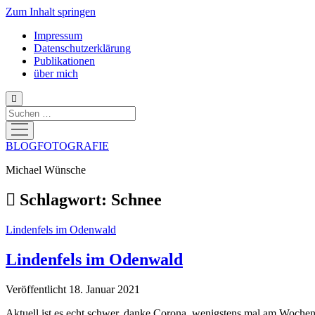
Zum Inhalt springen
Impressum
Datenschutzerklärung
Publikationen
über mich
Suchen
Menü
öffnen
BLOGFOTOGRAFIE
Michael Wünsche
Schlagwort:
Schnee
Lindenfels im Odenwald
Lindenfels im Odenwald
Veröffentlicht 18. Januar 2021
Aktuell ist es echt schwer, danke Corona, wenigstens mal am Woche