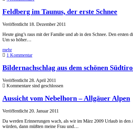
Taunus
und
Feldberg im Taunus, der erste Schnee
der
Schnee
Veröffentlicht 18. Dezember 2011
ist
fast
Heute ging’s raus mit der Familie und ab in den Schnee. Den ersten d
weg
Um so höher…
Feldberg
mehr
im
1 Kommentar
Taunus,
der
Bildernachschlag aus dem schönen Südtirol
erste
Schnee
Veröffentlicht 28. April 2011
Kommentare sind geschlossen
Aussicht vom Nebelhorn – Allgäuer Alpen
Veröffentlicht 20. Januar 2011
Da werden Erinnerungen wach, als wir im März 2009 Urlaub in den Al
würden, dann müßten meine Frau und…