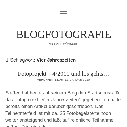
Menü
IMPRESSUM
öffnen
DATENSCHUTZERKLÄRUNG
BLOGFOTOGRAFIE
PUBLIKATIONEN
MICHAEL WÜNSCHE
ÜBER MICH
Schlagwort:
Vier Jahreszeiten
Fotoprojekt – 4/2010 und los gehts…
VERÖFFENTLICHT 12. JANUAR 2010
Steffen hat heute auf seinem Blog den Startschuss für
das Fotoprojekt „Vier Jahreszeiten“ gegeben. Ich hatte
bereits einen Artikel darüber geschrieben. Das
Teilnehmerfeld ist mit ca. 25 Fotobegeisterte noch
weiter ansteigend und läßt auf reichliche Teilnahme
hoffen. Das ein oder…