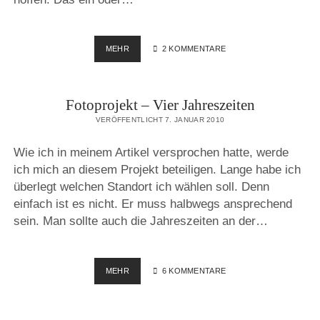
FOTOPROJEKT
MEHR
2 KOMMENTARE
–
4/2010
UND
Fotoprojekt – Vier Jahreszeiten
LOS
GEHTS…
VERÖFFENTLICHT 7. JANUAR 2010
Wie ich in meinem Artikel versprochen hatte, werde
ich mich an diesem Projekt beteiligen. Lange habe ich
überlegt welchen Standort ich wählen soll. Denn
einfach ist es nicht. Er muss halbwegs ansprechend
sein. Man sollte auch die Jahreszeiten an der…
FOTOPROJEKT
MEHR
6 KOMMENTARE
–
VIER
JAHRESZEITEN