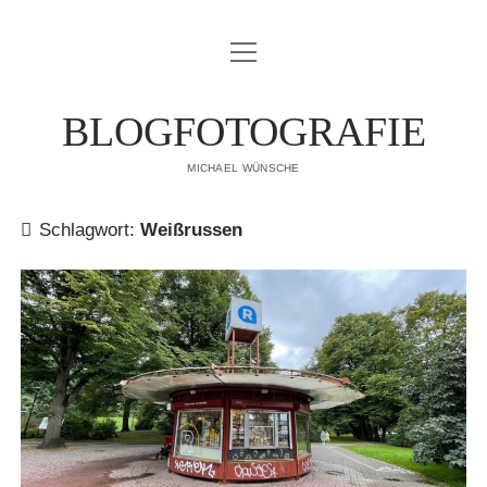
Menü
IMPRESSUM
öffnen
DATENSCHUTZERKLÄRUNG
BLOGFOTOGRAFIE
PUBLIKATIONEN
MICHAEL WÜNSCHE
ÜBER MICH
Schlagwort:
Weißrussen