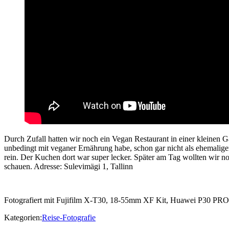
Durch Zufall hatten wir noch ein Vegan Restaurant in einer kleinen Ga
unbedingt mit veganer Ernährung habe, schon gar nicht als ehemalige
rein. Der Kuchen dort war super lecker. Später am Tag wollten wir noc
schauen. Adresse: Sulevimägi 1, Tallinn
Fotografiert mit Fujifilm X-T30, 18-55mm XF Kit, Huawei P30 PRO
Kategorien:
Reise-Fotografie