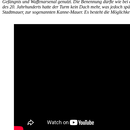
Gefängnis und Waffenarsenal genutzt. Die Benennung dürfte wie bei 
des 20. Jahrhunderts hatte der Turm kein Dach mehr, was jedoch spä
Stadtmauer, zur sogenannten Kanne-Mauer. Es besteht die Möglichkei