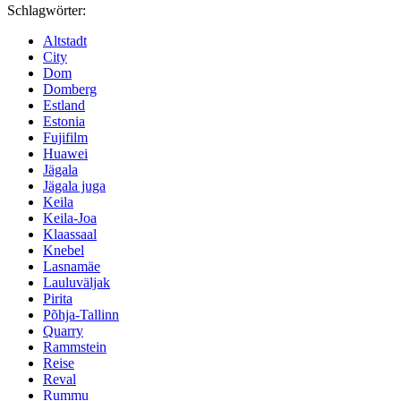
Schlagwörter:
Altstadt
City
Dom
Domberg
Estland
Estonia
Fujifilm
Huawei
Jägala
Jägala juga
Keila
Keila-Joa
Klaassaal
Knebel
Lasnamäe
Lauluväljak
Pirita
Põhja-Tallinn
Quarry
Rammstein
Reise
Reval
Rummu