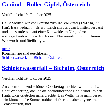
Österreich
Gmünd – Roller Gipfel, Österreich
Veröffentlicht 19. Oktober 2025
Heute wollten wir von Gmünd zum Roller-Gipfel (1.942 m, 777
Hm). Easy gedacht – bis wir gleich am Start den Einstieg verpasst
und uns stattdessen auf einer Kuhweide im Nirgendwo
wiedergefunden haben. Nach einer Ehrenrunde durch Schlamm,
Wildwuchs und Steilhang…
Gmünd
mehr
–
Kommentare sind geschlossen
Roller
Schleierwasserfall – Bichalm, Österreich
Gipfel,
Österreich
Schleierwasserfall – Bichalm, Österreich
Veröffentlicht 19. Oktober 2025
An einem strahlend schönen Oktobertag machten wir uns auf zu
einer Wanderung, die uns die beeindruckende Natur rund um den
Hintertuxer Gletscher näherbrachte. Das Wetter hätte nicht besser
sein können – die Sonne strahlte bei frischen, aber angenehmen
Temperaturen, und…