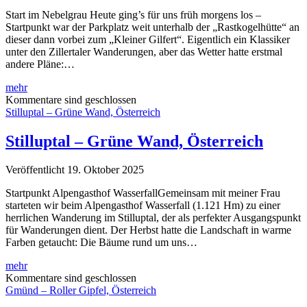
Start im Nebelgrau Heute ging’s für uns früh morgens los –
Startpunkt war der Parkplatz weit unterhalb der „Rastkogelhütte“ an
dieser dann vorbei zum „Kleiner Gilfert“. Eigentlich ein Klassiker
unter den Zillertaler Wanderungen, aber das Wetter hatte erstmal
andere Pläne:…
Rastkogelhütte
mehr
–
Kommentare sind geschlossen
Kleiner
Stilluptal – Grüne Wand, Österreich
Gilfert,
Österreich
Stilluptal – Grüne Wand, Österreich
Veröffentlicht 19. Oktober 2025
Startpunkt Alpengasthof WasserfallGemeinsam mit meiner Frau
starteten wir beim Alpengasthof Wasserfall (1.121 Hm) zu einer
herrlichen Wanderung im Stilluptal, der als perfekter Ausgangspunkt
für Wanderungen dient. Der Herbst hatte die Landschaft in warme
Farben getaucht: Die Bäume rund um uns…
Stilluptal
mehr
–
Kommentare sind geschlossen
Grüne
Gmünd – Roller Gipfel, Österreich
Wand,