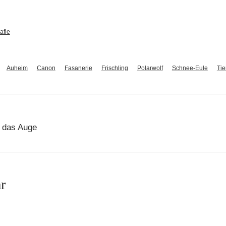
afie
Auheim
Canon
Fasanerie
Frischling
Polarwolf
Schnee-Eule
Tie
r das Auge
r