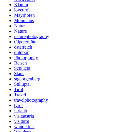
Klamm
lovetirol
Mayrhofen
Mountains
Natur
Nature
naturephotography
Olpererhütte
österreich
outdoor
Photography
Reisen
Schlucht
Stans
stgeorgenberg
Stilluptal
Tirol
Travel
travelphotography
tyrol
Urlaub
visitaustria
visittirol
wanderlust
Wandern