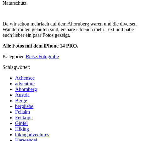
Naturschutz.
Da wir schon mehrfach auf dem Ahornberg waren und die diversen
Wanderrouten gelaufen sind, erspare ich euch mehr Text und habe
euch lieber ein paar Fotos gezeigt.
Alle Fotos mit dem iPhone 14 PRO.
Kategorien:
Reise-Fotografie
Schlagwörter:
Achensee
adventure
Ahornberg
Austria
Berge
bergliebe
Feilalm
Feilkopf
Gipfel
Hiking
hikingadventures
Karwendel