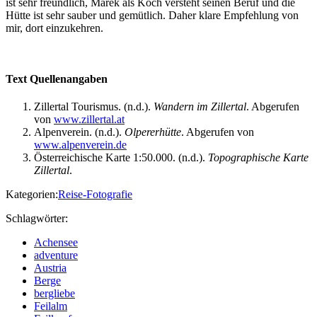
ist sehr freundlich, Marek als Koch versteht seinen Beruf und die
Hütte ist sehr sauber und gemütlich. Daher klare Empfehlung von
mir, dort einzukehren.
Text Quellenangaben
Zillertal Tourismus. (n.d.).
Wandern im Zillertal
. Abgerufen
von
www.zillertal.at
Alpenverein. (n.d.).
Olpererhütte
. Abgerufen von
www.alpenverein.de
Österreichische Karte 1:50.000. (n.d.).
Topographische Karte
Zillertal
.
Kategorien:
Reise-Fotografie
Schlagwörter:
Achensee
adventure
Austria
Berge
bergliebe
Feilalm