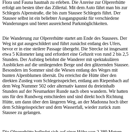
Flora und Fauna hautnah zu erleben. Die Anreise zur Olpererhütte
erfolgt am besten über das Zillertal. Mit dem Auto fährt man bis zur
Schlegeis Alpenstraße, die bis zum Stausee Schlegeis führt. Der
Stausee selbst ist ein beliebter Ausgangspunkt für verschiedene
Wanderungen und bietet ausreichend Parkmöglichkeiten.
Die Wanderung zur Olpererhütte startet am Ende des Stausees. Der
Weg ist gut ausgeschildert und führt zunächst entlang des Ufers,
bevor er in eine steilere Passage übergeht. Die Strecke ist insgesamt
etwa 5 Kilometer lang und erfordert eine Gehzeit von rund 2 bis 2,5
Stunden. Der Aufstieg belohnt die Wanderer mit spektakulären
Ausblicken auf die umliegenden Berge und den glitzernden Stausee.
Besonders im Sommer sind die Wiesen entlang des Weges mit
bunten Alpenblumen übersät. Du erreichst die Hütte über den
direkten Zustieg vom Schlegeisspeicher, entlang am Riepenbach auf
dem Weg Nummer 502 oder alternativ kannst du dreieinhalb
Stunden auf der Neumarkter Runde nach oben wandern. Wir hatten
uns für den Rundweg entschieden und sind direkt hoch Richtung
Hütte, um dann über den längeren Weg, an der Madonna hoch über
dem Schlegeisspeicher und dem Wasserfall, wieder zurück zum
Stausee zu gelangen.
Die Olpererhütte befindet sich auf einer Höhe von 2.389 Metern