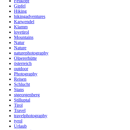
Feilkopf
Gipfel
Hiking
hikingadventures
Karwendel
Klamm
lovetirol
Mountains
Natur
Nature
naturephotography
Olpererhütte
österreich
outdoor
Photography
Reisen
Schlucht
Stans
stgeorgenberg
Stilluptal
Tirol
Travel
travelphotography
tyrol
Urlaub