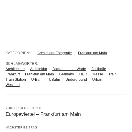
KATEGORIEN:
Architektur-Fotografie
Frankfurt am Main
SCHLAGWÖRTER:
Architecture
Architektur
Bockenheimer Warte
Festhalle
Frankfurt
Frankfurt am Main
Germany
HDR
Messe
Train
Train Station
U-Bahn
UBahn
Underground
Urban
Westend
VORHERIGER BEITRAG
Europaviertel – Frankfurt am Main
NÄCHSTER BEITRAG